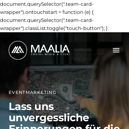
document.querySelector(".team-card-
wrapper").ontouchstart = function (e) {
document.querySelector(".team-card-
Zum
wrapper").classList.toggle("touch-button"); }
Inhalt
springe
Tog
Nav
Leistungen
Projekte
EVENTMARKETING
Lass uns
Events
NEU
unvergessliche
Agentur
Erinnerungen für die