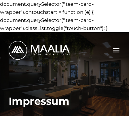
document.querySelector(".team-card-
wrapper").ontouchstart = function (e) {
document.querySelector(".team-card-
Zum
wrapper").classList.toggle("touch-button"); }
Inhalt
springe
Tog
Nav
Leistungen
Projekte
Impressum
Events
NEU
Agentur