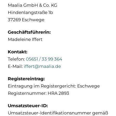
Maalia GmbH & Co. KG
Jobs
Hindenlangstraße 1b
37269 Eschwege
Kontakt
Geschäftsführerin:
Kostenloses Beratungsgespräch
Madeleine Iffert
Kontakt:
Telefon:
05651 / 33 99 364
E-Mail:
iffert@maalia.de
Registereintrag:
Eintragung im Registergericht: Eschwege
Registernummer: HRA 2893
Umsatzsteuer-ID:
Umsatzsteuer-Identifikationsnummer gemäß